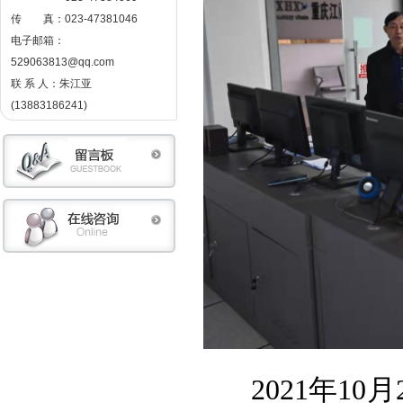
传 真：023-47381046
电子邮箱：
529063813@qq.com
联 系 人：朱江亚
(13883186241)
2021
年
10
月